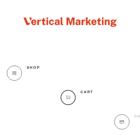
SHOP

CART

C
